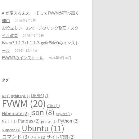
AIが変える未来 ― そしてFVWMが再び輝く
理由
2026年1月2日
お役立ちホームページのリンク整理・スタ
イル改善
2026年1月2日
fvwm3 1.1.2 (1.1.1-2-gefef84cf)のインスト
ール
2024年12月4日
FVWM3のインストール
2024年9月16日
タグ
DEAP
(2)
AI
(1)
Bybit api
(1)
FVWM
(20)
GTK+
(1)
json
(8)
Hibernate
(2)
jupyter
(1)
Pandas
(2)
Python
(2)
Marlin
(1)
printer
(1)
Ubuntu
(11)
Suspend
(1)
コマンド
(3)
サイト記録
(2)
サイト
(1)