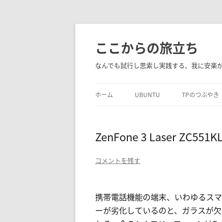
コ
ン
ここからの旅立ち
テ
ン
なんでも試行し思索し実践する、我に安楽
ツ
へ
ホーム
UBUNTU
TPのつぶやき
ス
キ
FVWM
ッ
ZenFone 3 Laser ZC55
プ
コメントを残す
携帯電話機能の端末、いわゆるスマ
ーが劣化しているのと、ガラスが欠