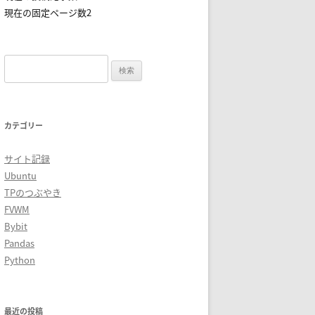
現在の固定ページ数2
検
索:
カテゴリー
サイト記録
Ubuntu
TPのつぶやき
FVWM
Bybit
Pandas
Python
最近の投稿