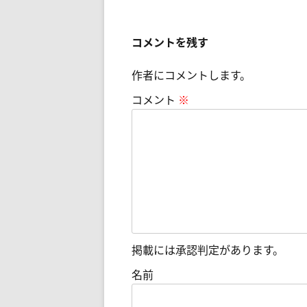
稿
ナ
コメントを残す
ビ
作者にコメントします。
ゲ
ー
コメント
※
シ
ョ
ン
掲載には承認判定があります。
名前