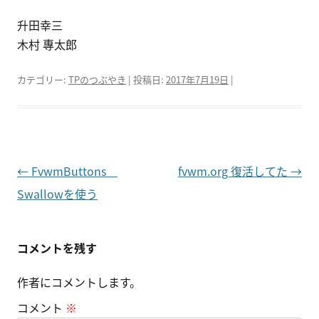
升田幸三
木村 專太郎
カテゴリー:
TPのつぶやき
| 投稿日:
2017年7月19日
|
投
←
FvwmButtons
fvwm.org 復活してた
→
稿
Swallowを使う
ナ
ビ
コメントを残す
ゲ
作者にコメントします。
ー
シ
コメント
※