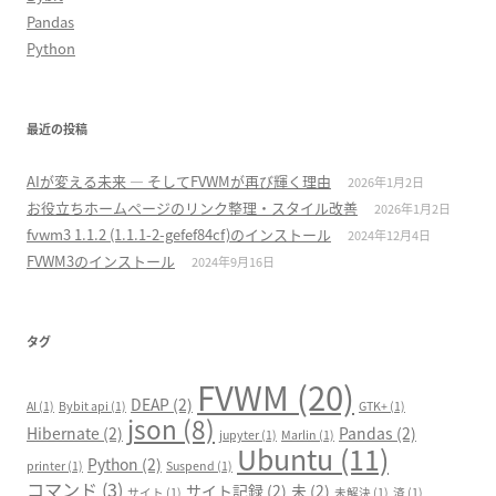
Pandas
Python
最近の投稿
AIが変える未来 ― そしてFVWMが再び輝く理由
2026年1月2日
お役立ちホームページのリンク整理・スタイル改善
2026年1月2日
fvwm3 1.1.2 (1.1.1-2-gefef84cf)のインストール
2024年12月4日
FVWM3のインストール
2024年9月16日
タグ
FVWM
(20)
DEAP
(2)
AI
(1)
Bybit api
(1)
GTK+
(1)
json
(8)
Hibernate
(2)
Pandas
(2)
jupyter
(1)
Marlin
(1)
Ubuntu
(11)
Python
(2)
printer
(1)
Suspend
(1)
コマンド
(3)
サイト記録
(2)
未
(2)
サイト
(1)
未解決
(1)
済
(1)