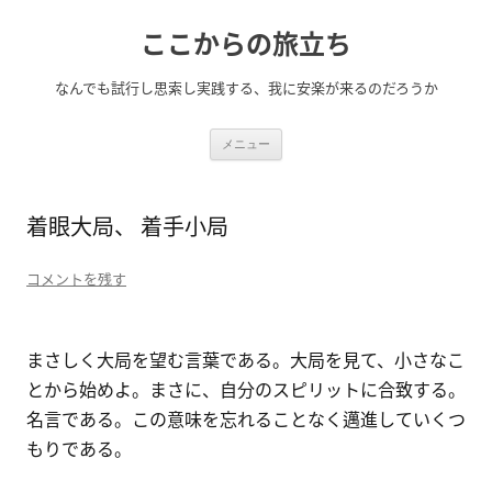
コ
ここからの旅立ち
ン
テ
なんでも試行し思索し実践する、我に安楽が来るのだろうか
ン
ツ
へ
メニュー
ス
キ
ッ
着眼大局、 着手小局
プ
コメントを残す
まさしく大局を望む言葉である。大局を見て、小さなこ
とから始めよ。まさに、自分のスピリットに合致する。
名言である。この意味を忘れることなく邁進していくつ
もりである。