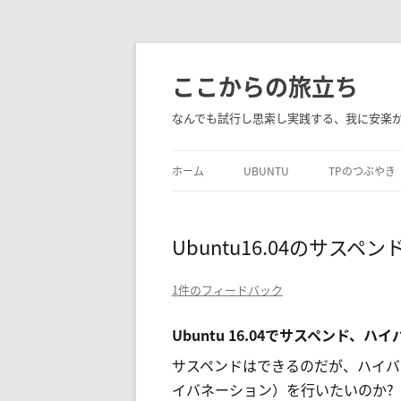
コ
ン
ここからの旅立ち
テ
ン
なんでも試行し思索し実践する、我に安楽
ツ
へ
ホーム
UBUNTU
TPのつぶやき
ス
キ
FVWM
ッ
Ubuntu16.04のサス
プ
1件のフィードバック
Ubuntu 16.04でサスペンド、ハ
サスペンドはできるのだが、ハイバ
イバネーション）を行いたいのか?