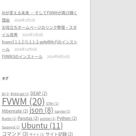
AIが変える未来 ― そしてFVWMが再び輝く
理由
2026年1月2日
お役立ちホームページのリンク整理・スタ
イル改善
2026年1月2日
fvwm3 1.1.2 (1.1.1-2-gefef84cf)のインスト
ール
2024年12月4日
FVWM3のインストール
2024年9月16日
タグ
DEAP
(2)
AI
(1)
Bybit api
(1)
FVWM
(20)
GTK+
(1)
json
(8)
Hibernate
(2)
jupyter
(1)
Pandas
(2)
Python
(2)
Marlin
(1)
printer
(1)
Ubuntu
(11)
Suspend
(1)
コマンド
(3)
サイト記録
(2)
サイト
(1)