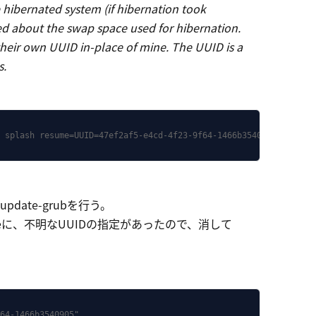
hibernated system (if hibernation took
med about the swap space used for hibernation.
their own UUID in-place of mine. The UUID is a
s.
 splash resume=UUID=47ef2af5-e4cd-4f23-9f64-1466b3540905"
、update-grubを行う。
f.d/resumeに、不明なUUIDの指定があったので、消して
64-1466b3540905"