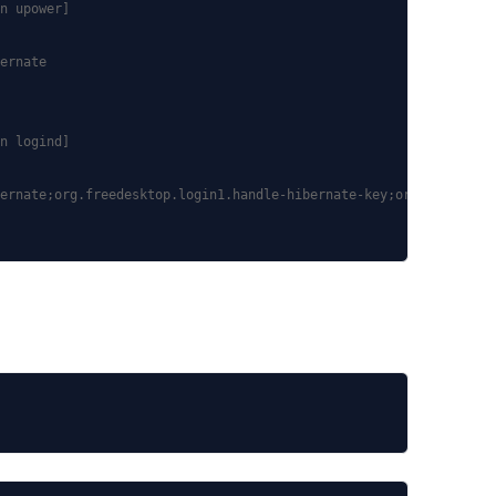
n upower]

ernate

n logind]

ernate;org.freedesktop.login1.handle-hibernate-key;org.freedeskt