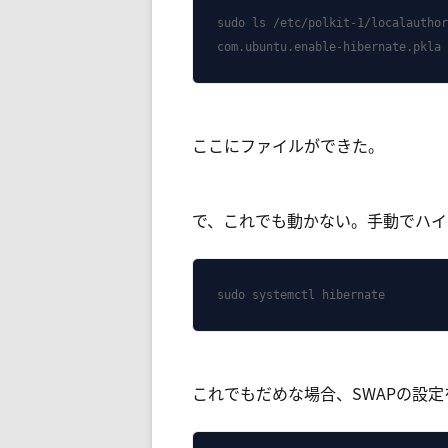
sudo ls /etc/polkit-1/localauthor
com.ubuntu.enable-hibernate.pkla
ここにファイルができた。
で、これでも動かない。手動でハイ
sudo systemctl hibernate
これでもだめな場合、SWAPの設定