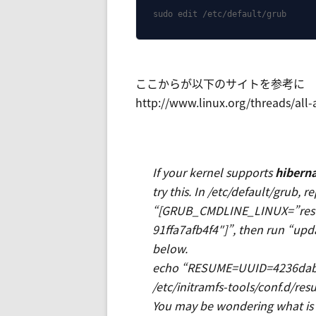
sudo edit /etc/default/grub
ここからが以下のサイトを参考に
http://www.linux.org/threads/all
If your kernel supports
hibern
try this. In /etc/default/grub
“[GRUB_CMDLINE_LINUX=”res
91ffa7afb4f4″]”, then run “up
below.
echo “RESUME=UUID=4236dabb-
/etc/initramfs-tools/conf.d/res
You may be wondering what is 