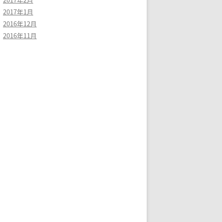
2017年1月
2016年12月
2016年11月
op.login1;org.freedesktop.login1.hibernate-multiple-sessions;org