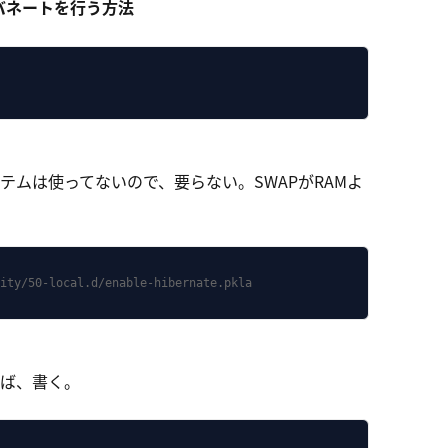
ハイバネートを行う方法
ステムは使ってないので、要らない。SWAPがRAMよ
ity/50-local.d/enable-hibernate.pkla
ば、書く。