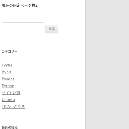
現在の固定ページ数2
検
索:
カテゴリー
FVWM
Bybit
Pandas
Python
サイト記録
Ubuntu
TPのつぶやき
最近の投稿