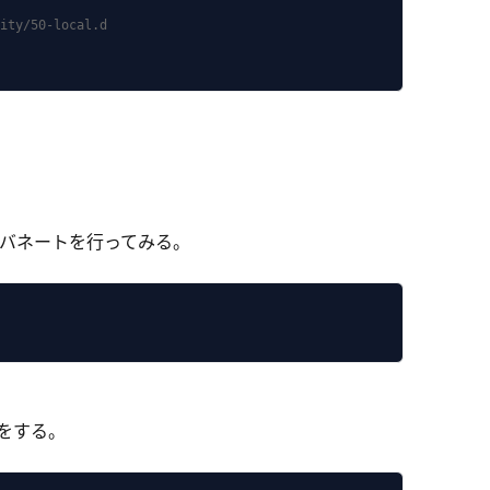
ity/50-local.d

バネートを行ってみる。
をする。