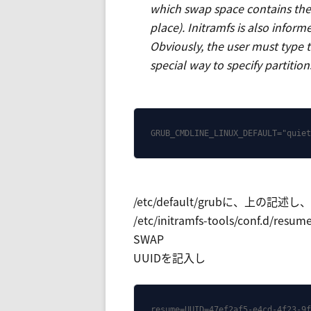
which swap space contains the 
place). Initramfs is also infor
Obviously, the user must type 
special way to specify partition
GRUB_CMDLINE_LINUX_DEFAULT="quiet
/etc/default/grubに、上の記述し
/etc/initramfs-tools/con
SWAP
UUIDを記入し
resume=UUID=47ef2af5-e4cd-4f23-9f