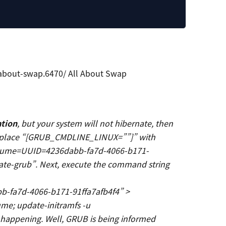
-about-swap.6470/ All About Swap
ation
, but your system will not hibernate, then
, replace “[GRUB_CMDLINE_LINUX=””]” with
ume=UUID=4236dabb-fa7d-4066-b171-
date-grub”. Next, execute the command string
fa7d-4066-b171-91ffa7afb4f4” >
ume; update-initramfs -u
happening. Well, GRUB is being informed