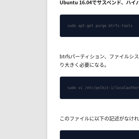
Ubuntu 16.04でサスペンド、
sudo apt-get purge btrfs-tools
btrfsパーティション、ファイルシ
り大きく必要になる。
sudo vi /etc/polkit-1/localauthor
このファイルに以下の記述がなけれ