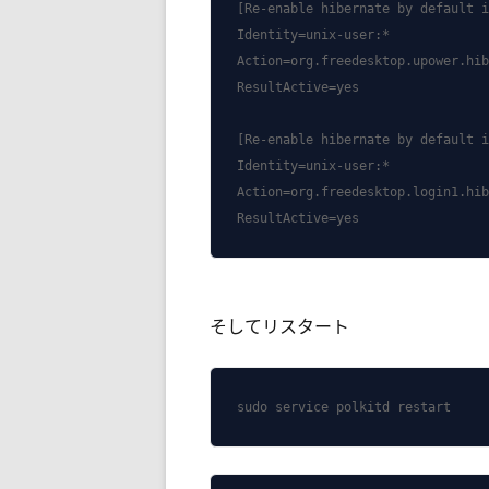
[Re-enable hibernate by default i
Identity=unix-user:*

Action=org.freedesktop.upower.hib
ResultActive=yes

[Re-enable hibernate by default i
Identity=unix-user:*

Action=org.freedesktop.login1.hib
ResultActive=yes
そしてリスタート
sudo service polkitd restart